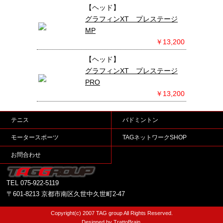
【ヘッド】
グラフィンXT プレステージ
MP
￥13,200
【ヘッド】
グラフィンXT プレステージ
PRO
￥13,200
テニス
バドミントン
モータースポーツ
TAGネットワークSHOP
お問合わせ
TEL
075-922-5119
〒601-8213 京都市南区久世中久世町2-47
Copyright(c) 2007 TAG group All Rights Reserved.
Designed by TrattoBrain.