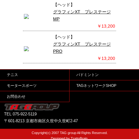
【ヘッド】
グラフィンXT プレステージ
MP
￥13,200
【ヘッド】
グラフィンXT プレステージ
PRO
￥13,200
テニス
バドミントン
モータースポーツ
TAGネットワークSHOP
お問合わせ
TEL
075-922-5119
〒601-8213 京都市南区久世中久世町2-47
Copyright(c) 2007 TAG group All Rights Reserved.
Designed by TrattoBrain.