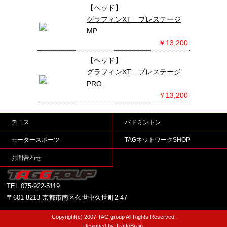
【ヘッド】
グラフィンXT プレステージ
MP
￥13,200
【ヘッド】
グラフィンXT プレステージ
PRO
￥13,200
テニス
バドミントン
モータースポーツ
TAGネットワークSHOP
お問合わせ
TEL
075-922-5119
〒601-8213 京都市南区久世中久世町2-47
Copyright(c) 2007 TAG group All Rights Reserved.
Designed by TrattoBrain.