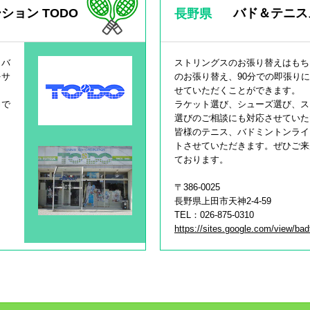
ション TODO
バド＆テニス
長野県
・バ
ストリングスのお張り替えはもち
をサ
のお張り替え、90分での即張り
せていただくことができます。
力で
ラケット選び、シューズ選び、ス
。
選びのご相談にも対応させていた
皆様のテニス、バドミントンライ
トさせていただきます。ぜひご来
ております。
〒386-0025
長野県上田市天神2-4-59
TEL：026-875-0310
https://sites.google.com/view/ba