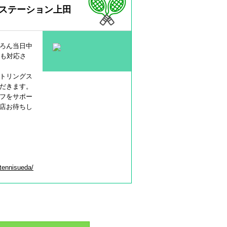
ステーション上田
ろん当日中
にも対応さ
トリングス
だきます。
フをサポー
店お待ちし
dtennisueda/