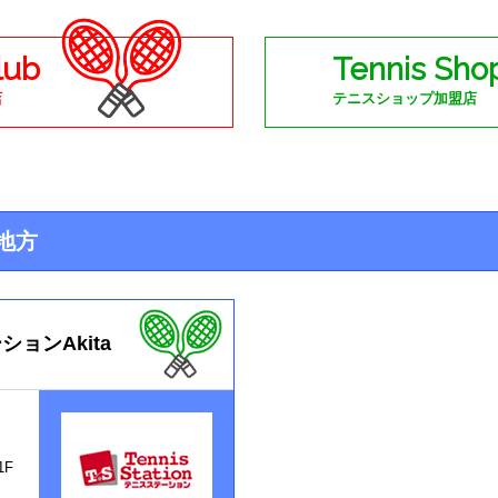
lub
Tennis Sho
店
テニスショップ加盟店
地方
ョンAkita
1F