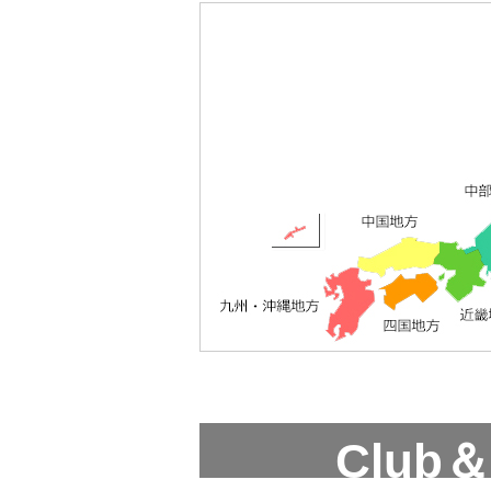
Club＆