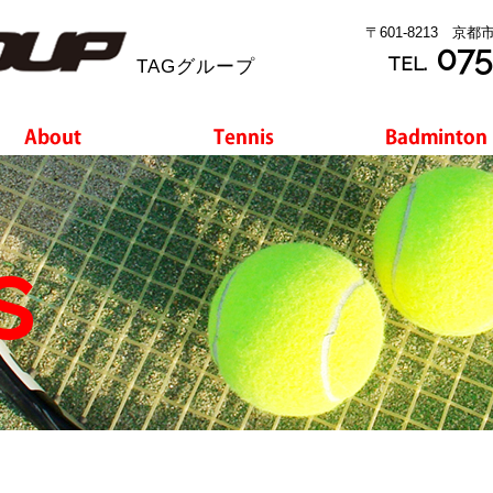
〒601-8213 京
075
TEL.
TAGグループ
s