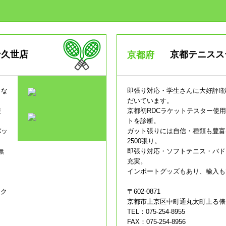
ン久世店
京都テニス
京都府
くな
即張り対応・学生さんに大好評!
だいています。
使
京都初RDCラケットテスター使
トを診断。
バッ
ガット張りには自信・種類も豊富
2500張り。
無
即張り対応・ソフトテニス・バド
充実。
インポートグッズもあり、輸入も
スク
〒602-0871
京都市上京区中町通丸太町上る俵屋町
TEL：075-254-8955
FAX：075-254-8956