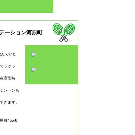
ステーション河原町
歓んでいた
用でラケッ
在庫常時
ミントンも
できます。
455-8